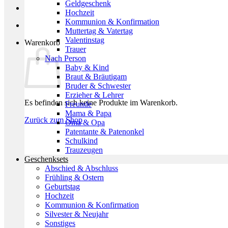
Geldgeschenk
Hochzeit
Kommunion & Konfirmation
Muttertag & Vatertag
Valentinstag
Warenkorb
Trauer
Nach Person
Baby & Kind
Braut & Bräutigam
Bruder & Schwester
Erzieher & Lehrer
Es befinden sich keine Produkte im Warenkorb.
Freunde
Mama & Papa
Zurück zum Shop
Oma & Opa
Patentante & Patenonkel
Schulkind
Trauzeugen
Geschenksets
Abschied & Abschluss
Frühling & Ostern
Geburtstag
Hochzeit
Kommunion & Konfirmation
Silvester & Neujahr
Sonstiges