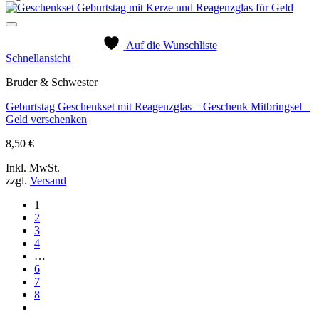
Auf die Wunschliste
Schnellansicht
Bruder & Schwester
Geburtstag Geschenkset mit Reagenzglas – Geschenk Mitbringsel –
Geld verschenken
8,50
€
Inkl. MwSt.
zzgl.
Versand
1
2
3
4
…
6
7
8