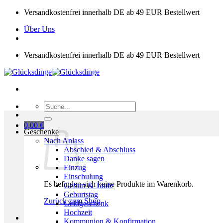
Zum
Versandkostenfrei innerhalb DE ab 49 EUR Bestellwert
Inhalt
Über Uns
springen
Versandkostenfrei innerhalb DE ab 49 EUR Bestellwert
Suchen
nach:
0,00
€
Geschenke
Nach Anlass
Abschied & Abschluss
Danke sagen
Einzug
Einschulung
Es befinden sich keine Produkte im Warenkorb.
Geburt & Taufe
Geburtstag
Zurück zum Shop
Geldgeschenk
Hochzeit
Kommunion & Konfirmation