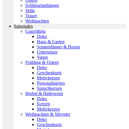
Ostern
Schlüsselanhänger
Stifte
Trauer
Weihnachten
Saisonales
Ganzjährig
Deko
Haus & Garten
Sonnenfänger & Hoops
Untersetzer
Vasen
Frühling & Ostern
Deko
Geschenksets
Motivkerzen
Personalisiertes
Spruchkerzen
Herbst & Halloween
Deko
Kerzen
Motivkerzen
Weihnachten & Silvester
Deko
Geschenksets