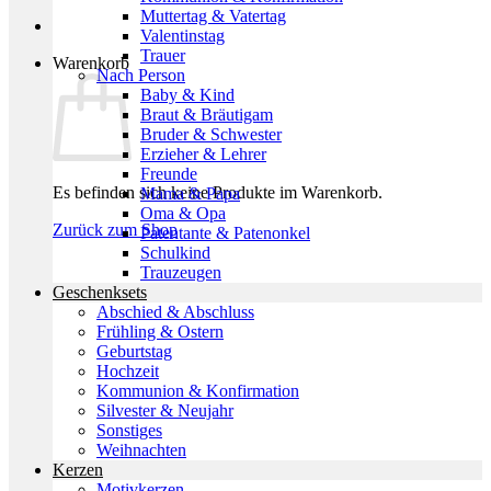
Muttertag & Vatertag
Valentinstag
Trauer
Warenkorb
Nach Person
Baby & Kind
Braut & Bräutigam
Bruder & Schwester
Erzieher & Lehrer
Freunde
Es befinden sich keine Produkte im Warenkorb.
Mama & Papa
Oma & Opa
Zurück zum Shop
Patentante & Patenonkel
Schulkind
Trauzeugen
Geschenksets
Abschied & Abschluss
Frühling & Ostern
Geburtstag
Hochzeit
Kommunion & Konfirmation
Silvester & Neujahr
Sonstiges
Weihnachten
Kerzen
Motivkerzen